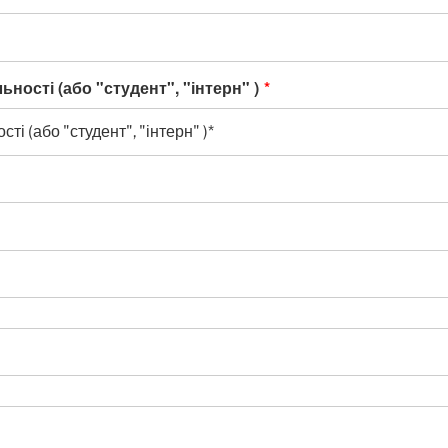
ності (або "студент", "інтерн" )
*